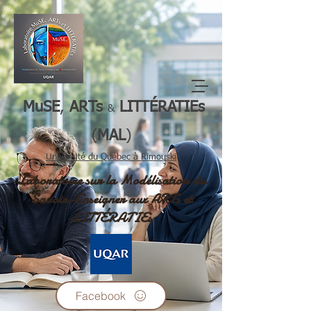
M
uSE
,
ARTs
LI
TTÉRATIEs
&
(
MAL
)
Université du Québec à Rimouski
Laboratoire
sur la Modélisation du
Savoir-Enseigner aux ARTs et
LITTÉRATIEs
Facebook