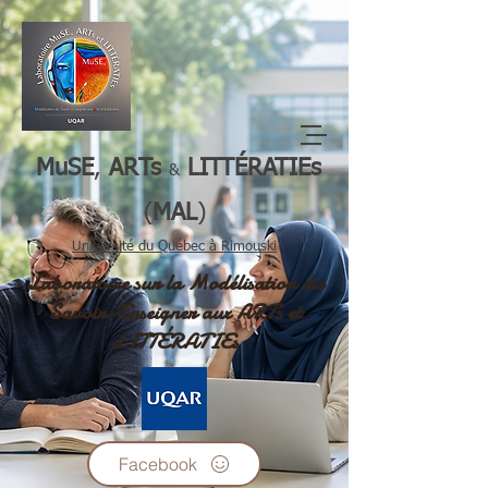
M
uSE
,
ARTs
LI
TTÉRATIEs
&
(
MAL
)
Université du Québec à Rimouski
Laboratoire
sur la Modélisation du
Savoir-Enseigner aux ARTs et
LITTÉRATIEs
Facebook